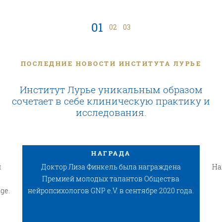
01
02
03
ПОСЛЕДНИЕ НОВОСТИ ИНСТИТУТА ЛУРЬЕ
Институт Лурье уникальным образом
сочетает в себе клиническую практику и
исследования.
НАГРАДА
й
Доктор Лиза Финкель была награждена
На
Премией молодых талантов Общества
ge.
нейропсихологов GNP e.V. в сентябре 2020 года.