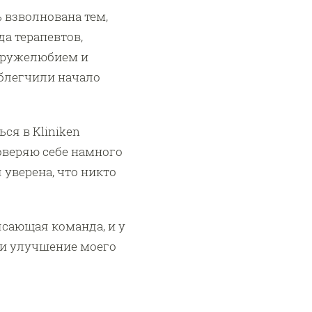
 взволнована тем,
а терапевтов,
 дружелюбием и
блегчили начало
ся в Kliniken
доверяю себе намного
 уверена, что никто
ясающая команда, и у
ь и улучшение моего