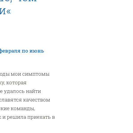
и«
 февраля по июнь
 годы мои симптомы
у, которая
не удалось найти
славятся качеством
ские команды,
к и решила приехать в