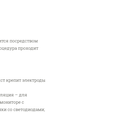
дится посредством
оцедура проходит
ист крепит электроды
уляция – для
 мониторе с
ки со светодиодами;