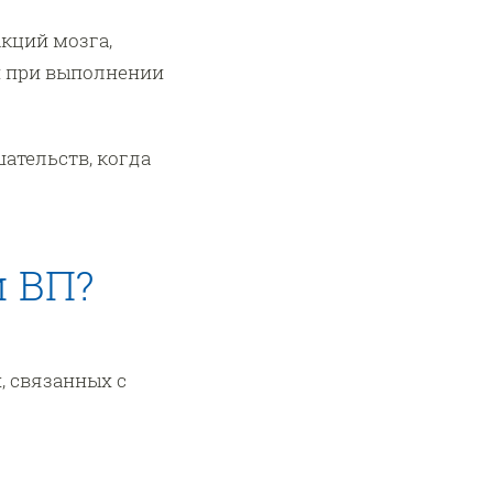
кций мозга,
и при выполнении
ательств, когда
и ВП?
 связанных с