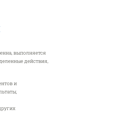
п
енна, выполняется
еделенные действия,
ентов и
льтаты;
других