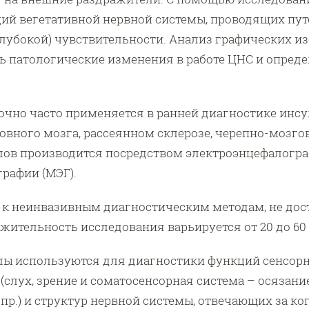
ций вегетативной нервной системы, проводящих пут
лубокой) чувствительности. Анализ графических и
 патологические изменения в работе ЦНС и опреде
очно часто применяется в ранней диагностике инсу
овного мозга, рассеянном склерозе, черепно-мозго
ов производится посредством электроэнцефалогра
рафии (МЭГ).
 к неинвазивным диагностическим методам, не дос
жительность исследования варьируется от 20 до 60
ы используются для диагностики функций сенсор
 (слух, зрение и соматосенсорная система – осязание
пр.) и структур нервной системы, отвечающих за к