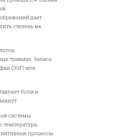
ей
зображений дает
лить степень их
льтов,
вых травмах. Запись
фии (ЭЭГ) или
тавляет боли и
 минут.
ной системы
, температура,
огнитивные процессы.