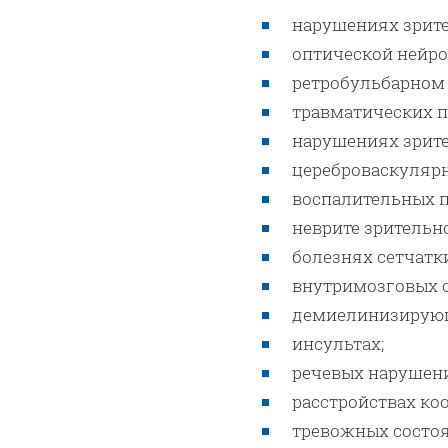
нарушениях зрит
оптической нейро
ретробульбарном 
травматических п
нарушениях зрите
цереброваскулярн
воспалительных п
неврите зрительно
болезнях сетчатки
внутримозговых о
демиелинизирующи
инсультах;
речевых нарушен
расстройствах ко
тревожных состо