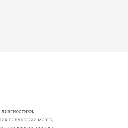
 диагностики,
ших полушарий мозга,
ия проводится оценка