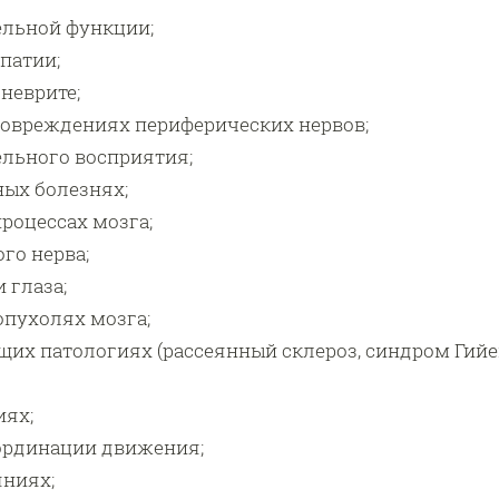
ельной функции;
патии;
неврите;
овреждениях периферических нервов;
льного восприятия;
ых болезнях;
роцессах мозга;
го нерва;
 глаза;
пухолях мозга;
х патологиях (рассеянный склероз, синдром Гийен
иях;
ординации движения;
яниях;