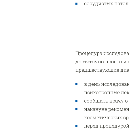
сосудистых патол
Процедура исследова
достаточно просто и 
предшествующие диаг
в день исследова
психотропные лек
сообщить врачу о
накануне рекоме
косметических ср
перед процедурой